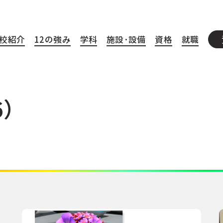
校紹介
12の強み
学科
施設·設備
資格
就職
6）