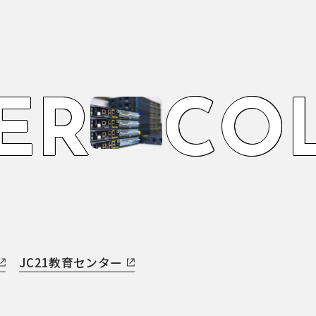
E
R
C
O
JC21教育センター