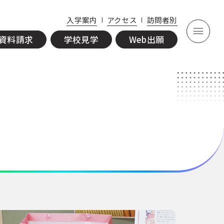
資
学
入学案内
アクセス
訪問者別
料
校
Web
資料請求
学校見学
Web出願
請
見
出願
求
学