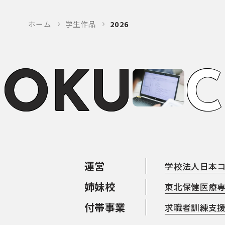
ホーム
学生作品
2026
O
K
U
C
運営
学校法人日本
姉妹校
東北保健医療
付帯事業
求職者訓練支