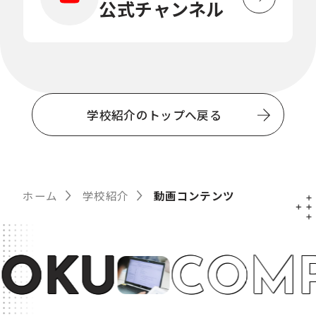
公式チャンネル
学
校
紹
介
の
学校紹介のトップへ戻る
ト
ッ
プ
へ
戻
ホーム
学校紹介
動画コンテンツ
る
O
K
U
C
O
M