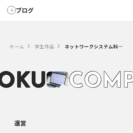
ブログ
ホーム
学生作品
ネットワークシステム科 学生作品
O
K
U
C
O
M
P
運営