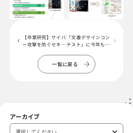
【卒業研究】サイバ
「文書デザインコン
ー攻撃を防ぐセキュ
テスト」に今年も入
一
リティ対策としての
賞しました
覧
IPsec-VPN実装と、
一覧に戻る
に
認証方式の比較
戻
る
アーカイブ