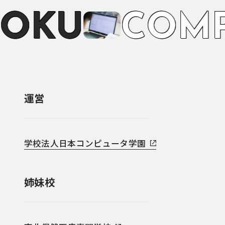
O
K
U
C
O
M
運営
学校法人日本コンピュータ学園
姉妹校