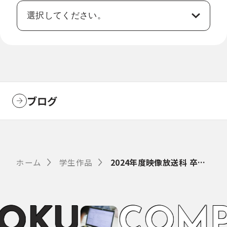
ブログ
ホーム
学生作品
2024年度映像放送科 卒業制作作品
O
K
U
C
O
M