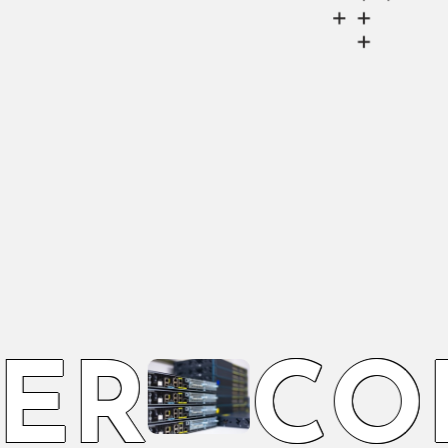
E
R
C
O