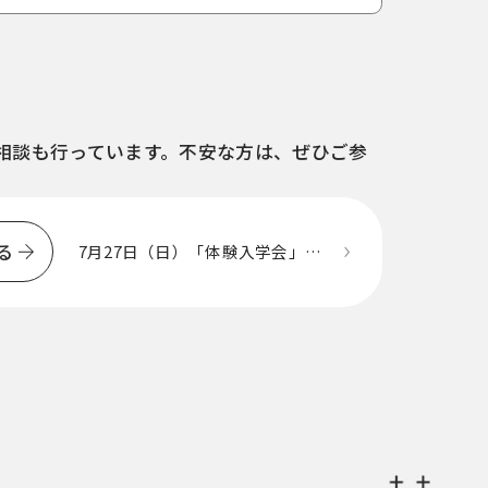
相談も行っています。不安な方は、ぜひご参
一
覧
る
に
7月27日（日）「体験入学会」開
催!!
戻
る