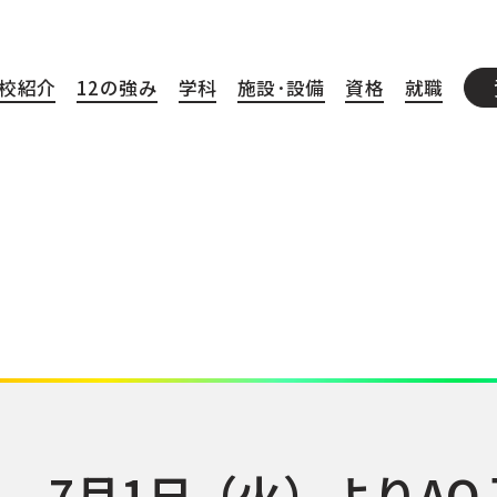
校紹介
12の強み
学科
施設·設備
資格
就職
7月1日（火）よりA