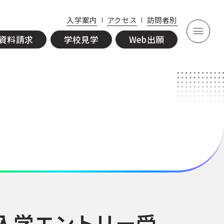
資
学
入学案内
アクセス
訪問者別
料
校
Web
資料請求
学校見学
Web出願
請
見
出願
求
学
O入学エントリー受