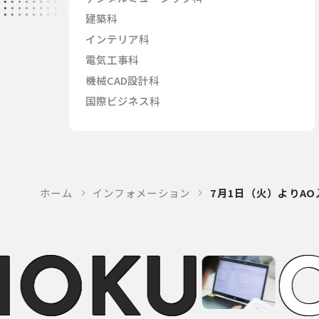
建築科
インテリア科
電気工事科
機械CAD設計科
国際ビジネス科
ホーム
インフォメーション
7月1日（火）よりA
H
O
K
U
C