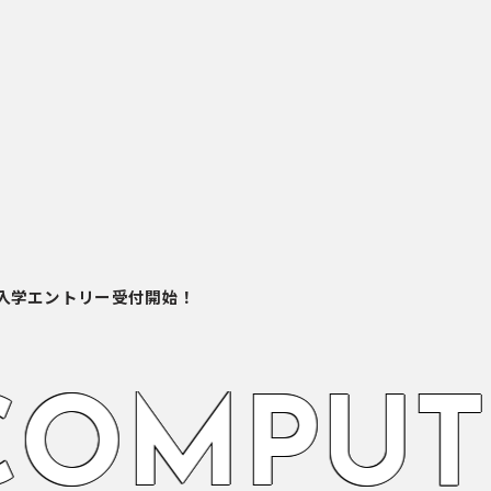
O入学エントリー受付開始！
O
M
P
U
T