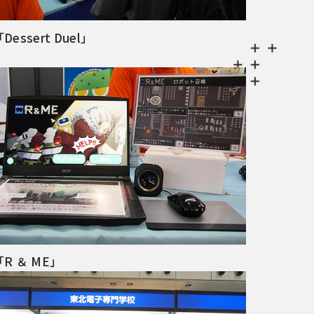
Dessert Duel」
「R ＆ ME」