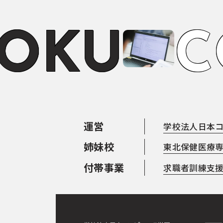
O
K
U
C
運営
学校法人日本
姉妹校
東北保健医療
付帯事業
求職者訓練支