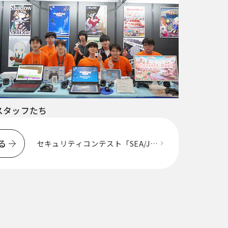
スタッフたち
一
覧
る
に
セキュリティコンテスト「SEA/J
CTF for Students 2024」入賞しま
戻
した！
る