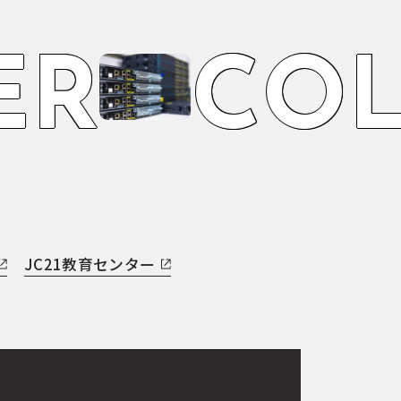
R
C
O
L
JC21教育センター