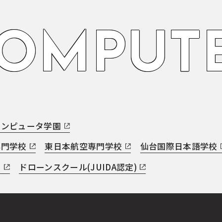
O
M
P
U
T
E
コンピュータ学園
専門学校
東日本航空専門学校
仙台国際日本語学校
援
ドローンスクール(JUIDA認定)