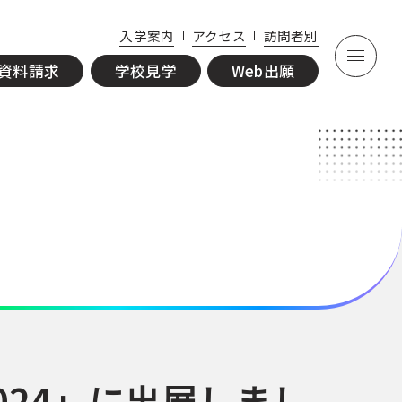
資
学
入学案内
アクセス
訪問者別
料
校
Web
資料請求
学校見学
Web出願
請
見
出願
求
学
024」に出展しまし