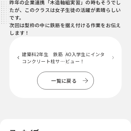
昨年の企業連携「木造軸組実習」の時もそうでし
たが、このクラスは女子生徒の活躍が素晴らしい
です。
次回は型枠の中に鉄筋を据え付ける作業をお伝え
します！
建築科2年生 鉄筋
AO入学生にインタ
コンクリート柱サン
ビュー！
一
プル作り ～型枠の
覧
作成～
一覧に戻る
に
戻
る