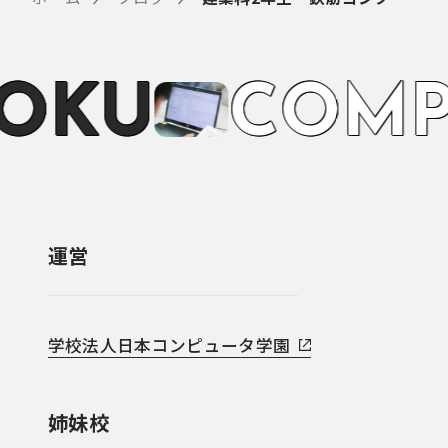
O
K
U
C
O
M
P
運営
学校法人日本コンピュータ学園
姉妹校