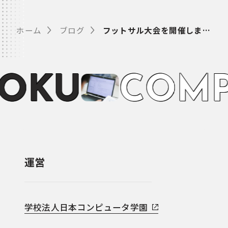
ホーム
ブログ
フットサル大会を開催しました
O
K
U
C
O
M
運営
学校法人日本コンピュータ学園