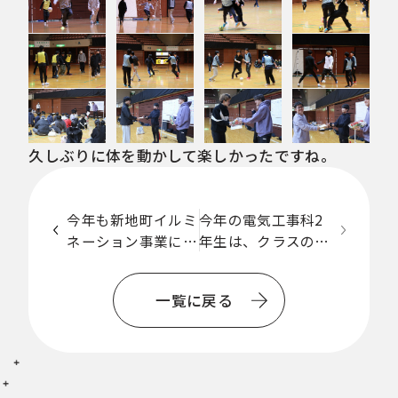
久しぶりに体を動かして楽しかったですね。
今年も新地町イルミ
今年の電気工事科2
ネーション事業に協
年生は、クラスの半
一
力しました！
数以上が東証プライ
覧
ム企業に内定！
一覧に戻る
に
戻
る