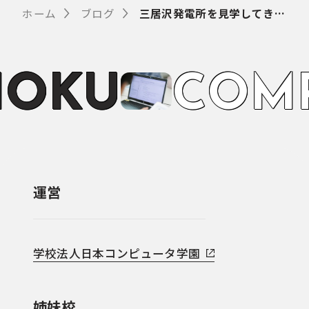
ホーム
ブログ
三居沢発電所を見学してきました
O
K
U
C
O
M
運営
学校法人日本コンピュータ学園
姉妹校