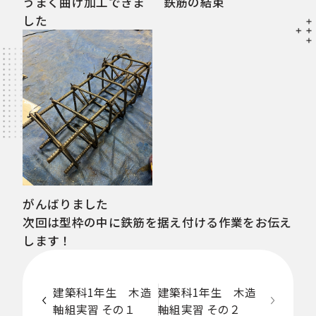
うまく曲げ加工できま
鉄筋の結束
した
がんばりました
次回は型枠の中に鉄筋を据え付ける作業をお伝え
します！
建築科1年生 木造
建築科1年生 木造
軸組実習 その１
軸組実習 その２