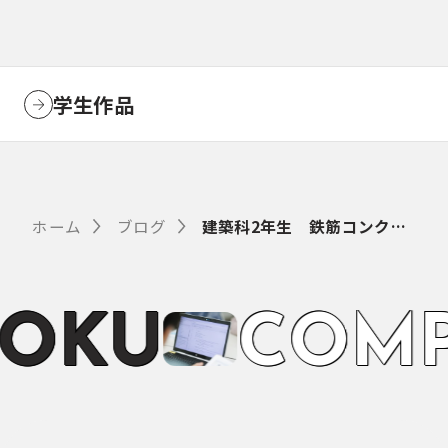
学生作品
ホーム
ブログ
建築科2年生 鉄筋コンクリート柱サンプル作り ～鉄筋の加工組み立て～
O
K
U
C
O
M