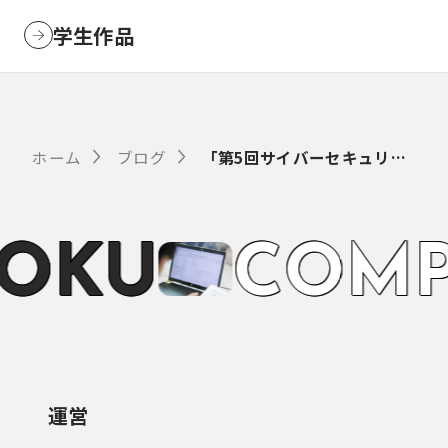
学生作品
ホーム
ブログ
「第5回サイバーセキュリティコンテスト」5月の近況報告
O
K
U
C
O
M
P
運営