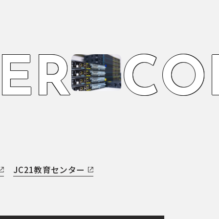
E
R
C
O
JC21教育センター