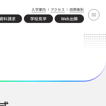
資
学
入学案内
アクセス
訪問者別
料
校
Web
資料請求
学校見学
Web出願
請
見
出願
求
学
学式